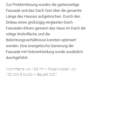
Zur Problemlösung wurden die gartenseitige
Fassade und das Dach fast über die gesamte
Länge des Hauses aufgebrochen. Durch den
Einbau eines großzügig verglasten Dach-
Fassaden-Erkers gewann das Haus im Dach die
nötige Wohnfläche und die
Belichtungsverhältnisse konnten optimiert
werden. Eine energetische Sanierung der
Fassade mit Holzverkleidung wurde zusätzlich
durchgeführt.
Wohnfläche
von
165 m²
—
Projektkosten von
130.000 €
brutto —
Bauzeit 2001
Vorheriges
Zurück zur
N
ächstes
Projekt
Übersicht
Projekt